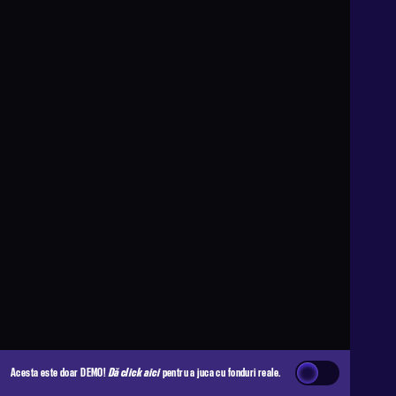
Acesta este doar DEMO!
Dă click aici
pentru a juca cu fonduri reale.