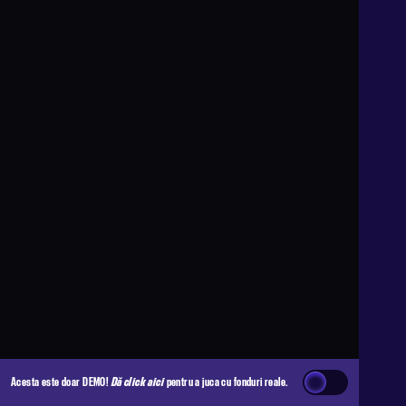
Acesta este doar DEMO!
Dă click aici
pentru a juca cu fonduri reale.