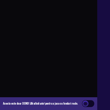
Acesta este doar DEMO!
Dă click aici
pentru a juca cu fonduri reale.