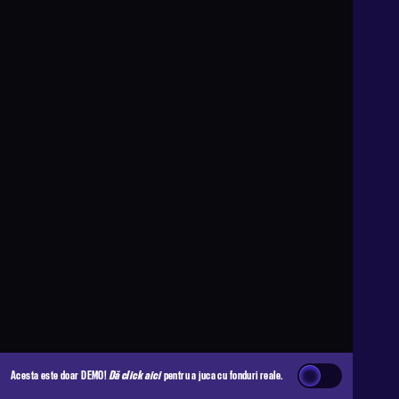
Acesta este doar DEMO!
Dă click aici
pentru a juca cu fonduri reale.