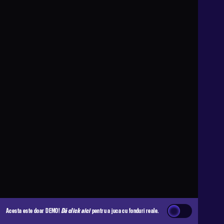
Acesta este doar DEMO!
Dă click aici
pentru a juca cu fonduri reale.