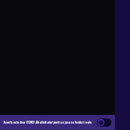
Acesta este doar DEMO!
Dă click aici
pentru a juca cu fonduri reale.