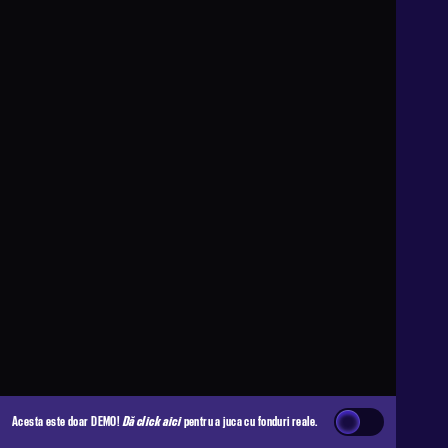
Acesta este doar DEMO!
Dă click aici
pentru a juca cu fonduri reale.