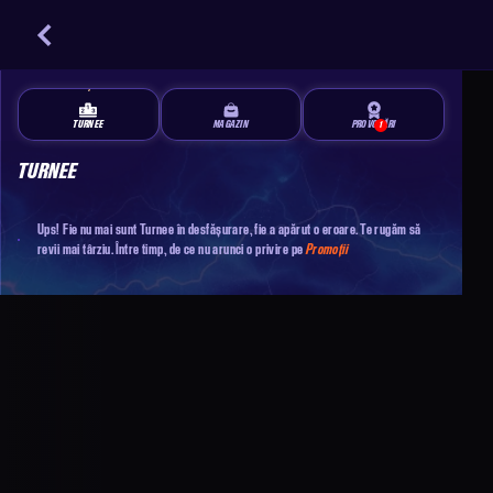
TURNEE
MAGAZIN
PROVOCĂRI
1
TURNEE
Ups! Fie nu mai sunt Turnee în desfășurare, fie a apărut o eroare. Te rugăm să
revii mai târziu. Între timp, de ce nu arunci o privire pe
Promoții