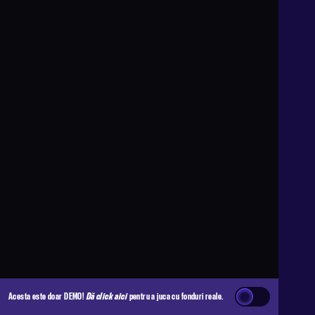
Acesta este doar DEMO!
Dă click aici
pentru a juca cu fonduri reale.