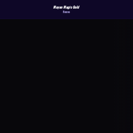
Mayan Magic Gold
Reevo