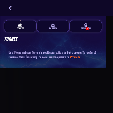
TURNEE
MAGAZIN
PROVOCĂRI
1
TURNEE
Ups! Fie nu mai sunt Turnee în desfășurare, fie a apărut o eroare. Te rugăm să
revii mai târziu. Între timp, de ce nu arunci o privire pe
Promoții