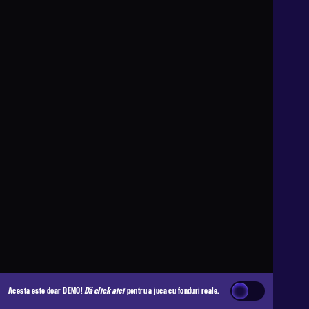
Acesta este doar DEMO!
Dă click aici
pentru a juca cu fonduri reale.