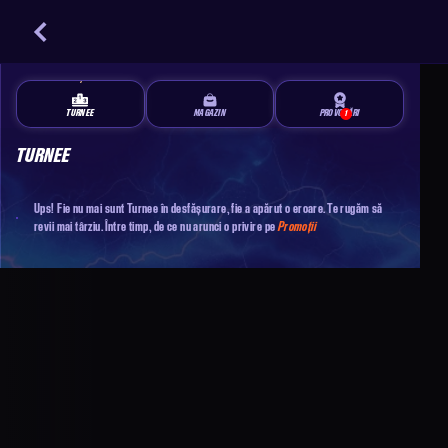
TURNEE
MAGAZIN
PROVOCĂRI
1
TURNEE
Ups! Fie nu mai sunt Turnee în desfășurare, fie a apărut o eroare. Te rugăm să
revii mai târziu. Între timp, de ce nu arunci o privire pe
Promoții