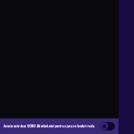
Acesta este doar DEMO!
Dă click aici
pentru a juca cu fonduri reale.