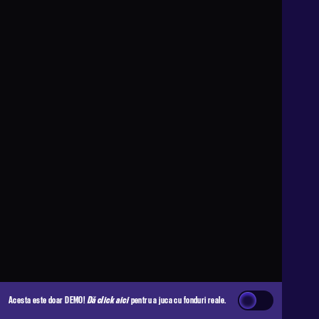
Acesta este doar DEMO!
Dă click aici
pentru a juca cu fonduri reale.