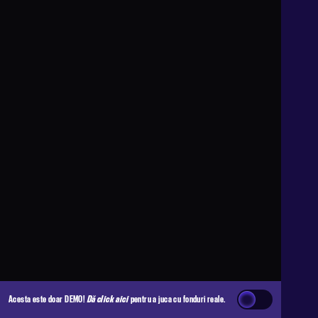
Acesta este doar DEMO!
Dă click aici
pentru a juca cu fonduri reale.