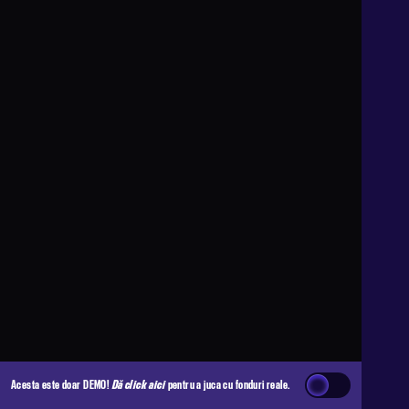
Acesta este doar DEMO!
Dă click aici
pentru a juca cu fonduri reale.