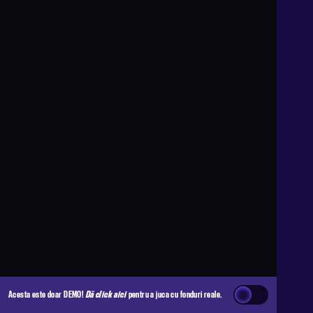
Acesta este doar DEMO!
Dă click aici
pentru a juca cu fonduri reale.