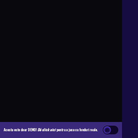
Acesta este doar DEMO!
Dă click aici
pentru a juca cu fonduri reale.