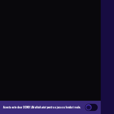
Acesta este doar DEMO!
Dă click aici
pentru a juca cu fonduri reale.