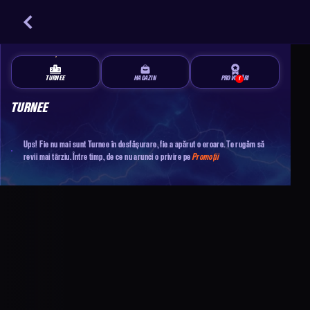
TURNEE
MAGAZIN
PROVOCĂRI
1
TURNEE
Ups! Fie nu mai sunt Turnee în desfășurare, fie a apărut o eroare. Te rugăm să
revii mai târziu. Între timp, de ce nu arunci o privire pe
Promoții