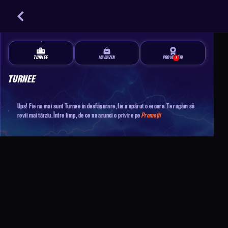
TURNEE
MAGAZIN
PROVOCĂRI
1
TURNEE
Ups! Fie nu mai sunt Turnee în desfășurare, fie a apărut o eroare. Te rugăm să
revii mai târziu. Între timp, de ce nu arunci o privire pe
Promoții