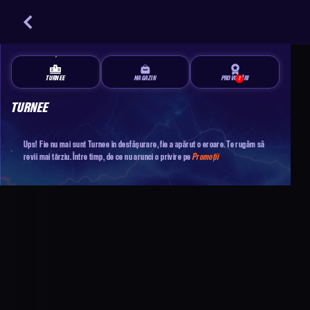
TURNEE
MAGAZIN
PROVOCĂRI
1
TURNEE
Ups! Fie nu mai sunt Turnee în desfășurare, fie a apărut o eroare. Te rugăm să
revii mai târziu. Între timp, de ce nu arunci o privire pe
Promoții