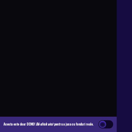
Acesta este doar DEMO!
Dă click aici
pentru a juca cu fonduri reale.