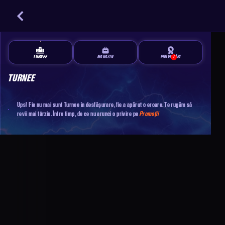
TURNEE
MAGAZIN
PROVOCĂRI
1
TURNEE
Ups! Fie nu mai sunt Turnee în desfășurare, fie a apărut o eroare. Te rugăm să
revii mai târziu. Între timp, de ce nu arunci o privire pe
Promoții