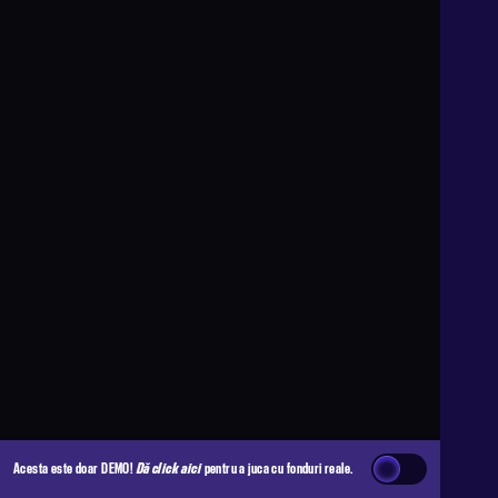
Acesta este doar DEMO!
Dă click aici
pentru a juca cu fonduri reale.