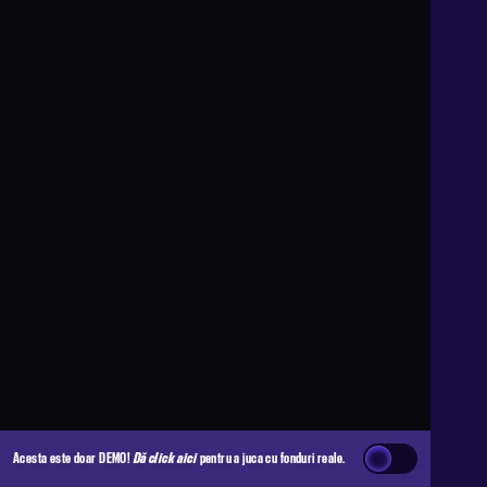
Acesta este doar DEMO!
Dă click aici
pentru a juca cu fonduri reale.