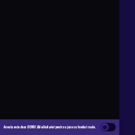
Acesta este doar DEMO!
Dă click aici
pentru a juca cu fonduri reale.