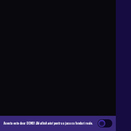
Acesta este doar DEMO!
Dă click aici
pentru a juca cu fonduri reale.