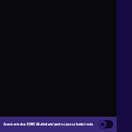
Acesta este doar DEMO!
Dă click aici
pentru a juca cu fonduri reale.