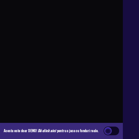
Acesta este doar DEMO!
Dă click aici
pentru a juca cu fonduri reale.