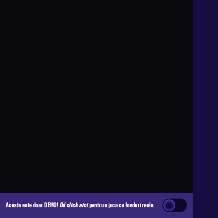
Acesta este doar DEMO!
Dă click aici
pentru a juca cu fonduri reale.