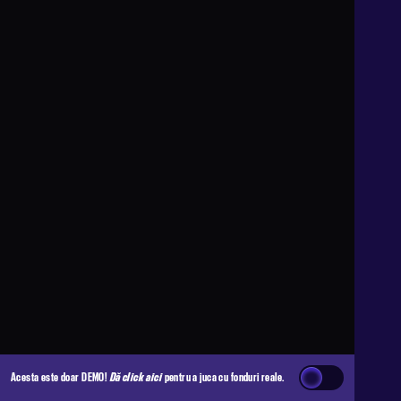
Acesta este doar DEMO!
Dă click aici
pentru a juca cu fonduri reale.