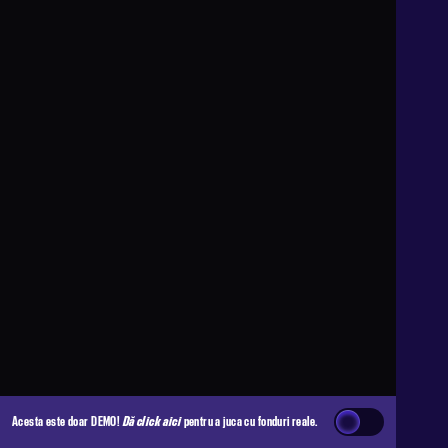
Acesta este doar DEMO!
Dă click aici
pentru a juca cu fonduri reale.