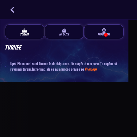
TURNEE
MAGAZIN
PROVOCĂRI
1
TURNEE
Ups! Fie nu mai sunt Turnee în desfășurare, fie a apărut o eroare. Te rugăm să
revii mai târziu. Între timp, de ce nu arunci o privire pe
Promoții