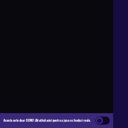
Acesta este doar DEMO!
Dă click aici
pentru a juca cu fonduri reale.