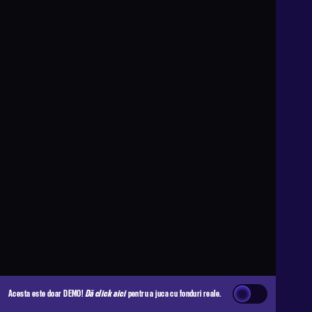
Acesta este doar DEMO!
Dă click aici
pentru a juca cu fonduri reale.