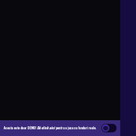
Acesta este doar DEMO!
Dă click aici
pentru a juca cu fonduri reale.