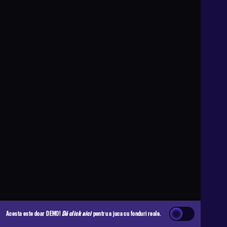
Acesta este doar DEMO!
Dă click aici
pentru a juca cu fonduri reale.