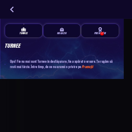
TURNEE
MAGAZIN
PROVOCĂRI
1
TURNEE
Ups! Fie nu mai sunt Turnee în desfășurare, fie a apărut o eroare. Te rugăm să
revii mai târziu. Între timp, de ce nu arunci o privire pe
Promoții