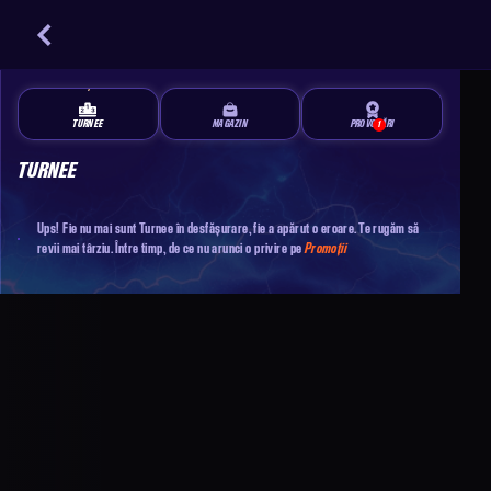
TURNEE
MAGAZIN
PROVOCĂRI
1
TURNEE
Ups! Fie nu mai sunt Turnee în desfășurare, fie a apărut o eroare. Te rugăm să
revii mai târziu. Între timp, de ce nu arunci o privire pe
Promoții