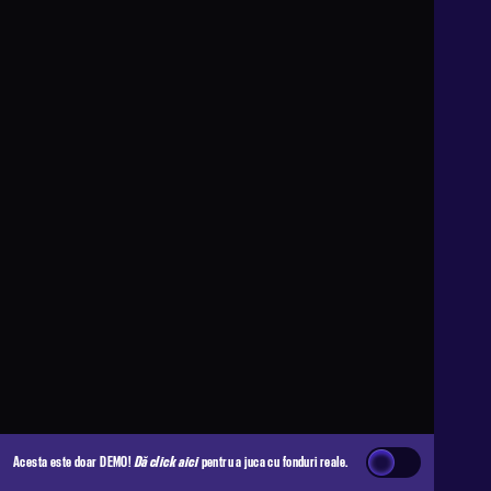
Acesta este doar DEMO!
Dă click aici
pentru a juca cu fonduri reale.