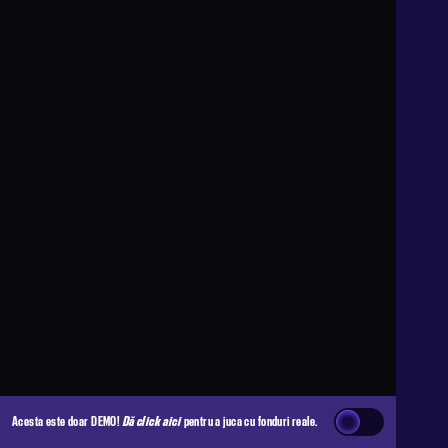
Acesta este doar DEMO!
Dă click aici
pentru a juca cu fonduri reale.