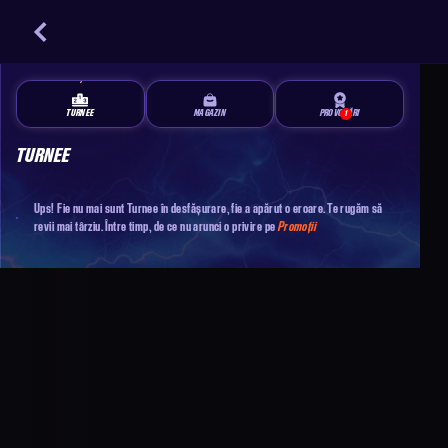
TURNEE
MAGAZIN
PROVOCĂRI
1
TURNEE
Ups! Fie nu mai sunt Turnee în desfășurare, fie a apărut o eroare. Te rugăm să
revii mai târziu. Între timp, de ce nu arunci o privire pe
Promoții