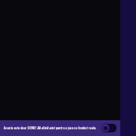
Acesta este doar DEMO!
Dă click aici
pentru a juca cu fonduri reale.