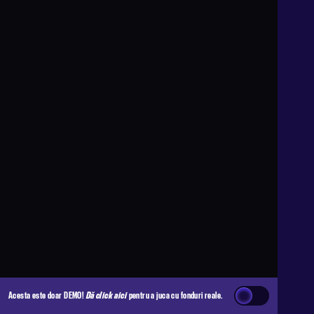
Acesta este doar DEMO!
Dă click aici
pentru a juca cu fonduri reale.