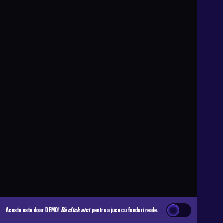
Acesta este doar DEMO!
Dă click aici
pentru a juca cu fonduri reale.