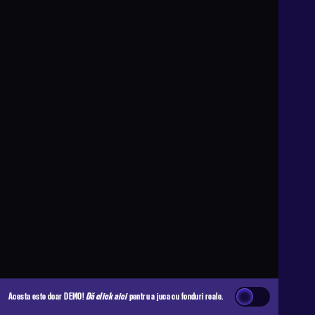
Acesta este doar DEMO!
Dă click aici
pentru a juca cu fonduri reale.