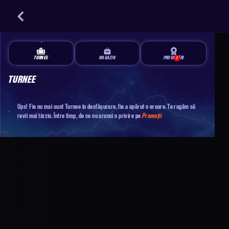
TURNEE
MAGAZIN
PROVOCĂRI
1
TURNEE
Ups! Fie nu mai sunt Turnee în desfășurare, fie a apărut o eroare. Te rugăm să
revii mai târziu. Între timp, de ce nu arunci o privire pe
Promoții