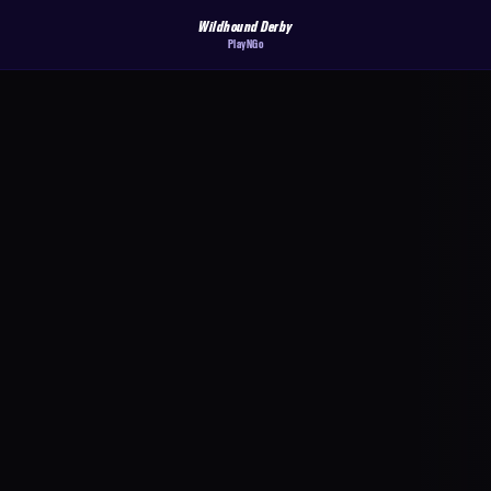
Wildhound Derby
PlayNGo