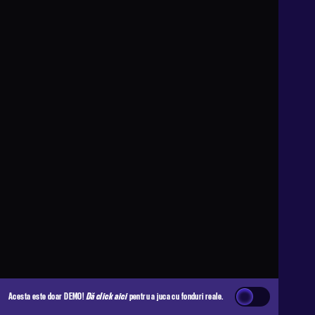
Acesta este doar DEMO!
Dă click aici
pentru a juca cu fonduri reale.