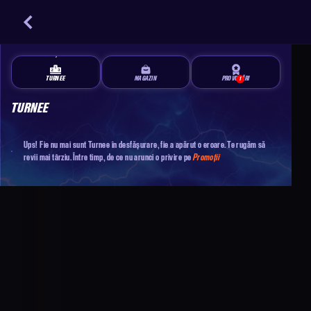
TURNEE
MAGAZIN
PROVOCĂRI
1
TURNEE
Ups! Fie nu mai sunt Turnee în desfășurare, fie a apărut o eroare. Te rugăm să
revii mai târziu. Între timp, de ce nu arunci o privire pe
Promoții